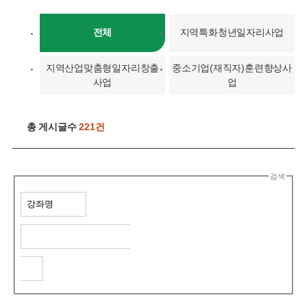
전체
지역특화청년일자리사업
지역산업맞춤형일자리창출
중소기업(재직자)훈련향상사
사업
업
총 게시글수
221건
검색
검
색