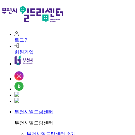
로그인
회원가입
인
스
블
타
카
로
그
오
카
그
램
부천시일드림센터
시
오
는
플
부천시일드림센터
길
러
스
부천시일드림센터 소개