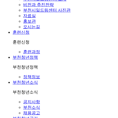
친
비전과 추진전략
구
부천시일드림센터 사진관
자료실
홍보관
오시는길
훈련신청
훈련신청
훈련과정
부천청년정책
부천청년정책
정책정보
부천청년소식
부천청년소식
공지사항
부천소식
채용공고