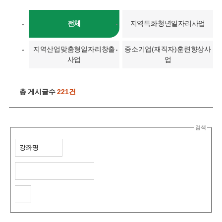
전체
지역특화청년일자리사업
지역산업맞춤형일자리창출
중소기업(재직자)훈련향상사
사업
업
총 게시글수
221건
검색
검
색