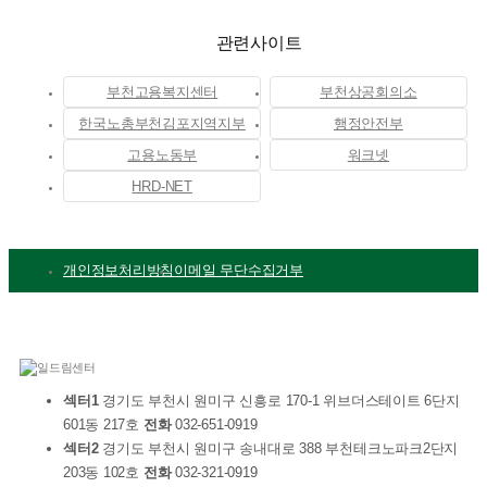
관련사이트
부천고용복지센터
부천상공회의소
한국노총부천김포지역지부
행정안전부
고용노동부
워크넷
HRD-NET
개인정보처리방침
이메일 무단수집거부
섹터1
경기도 부천시 원미구 신흥로 170-1 위브더스테이트 6단지
601동 217호
전화
032-651-0919
섹터2
경기도 부천시 원미구 송내대로 388 부천테크노파크2단지
203동 102호
전화
032-321-0919